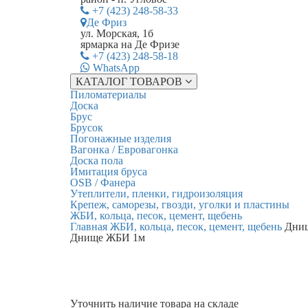
+7 (423) 248-58-33
Де Фриз
ул. Морская, 1б
ярмарка на Де Фризе
+7 (423) 248-58-18
WhatsApp
КАТАЛОГ ТОВАРОВ
Пиломатериалы
Доска
Брус
Брусок
Погонажные изделия
Вагонка / Евровагонка
Доска пола
Имитация бруса
OSB / Фанера
Утеплители, пленки, гидроизоляция
Крепеж, саморезы, гвозди, уголки и пластины
ЖБИ, кольца, песок, цемент, щебень
Главная
ЖБИ, кольца, песок, цемент, щебень
Дни
Днище ЖБИ 1м
Уточнить наличие
товара на складе