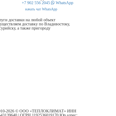
+7 902 556 2045
WhatsApp
начать чат WhatsApp
луги доставки на любой объект
уществляем доставку по Владивостоку,
сурийску, а также пригороду
010-2026 © ООО «ТЕПЛОКЛИМАТ» ИНН
543139640 | ОГРН 1192536019170 Юр.адрес: