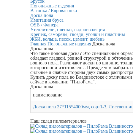
Брусок
Погонажные изделия
Вагонка / Евровагонка
Доска пола
Имитация бруса
OSB / Фанера
Утеплители, пленки, гидроизоляция
Крепеж, саморезы, гвозди, уголки и пластины
ЖБИ, кольца, песок, цемент, щебень
Главная
Погонажные изделия
Доска пола
Доска пола
Что такое половая доска? Это специальным образ
обладает гладкой, ровной структурой и обточенн
ровного пола. Различают доски по ширине, толщи
которого они изготовлены. Прежде чем выбрать 
сильные и слабые стороны двух самых распростр
Купить доску пола во Владивостоке с отличными
сейчас в компании "ПилоРама".
Доска пола
наименование
Доска пола 27*115*4000мм, сорт1-3, Лиственни
Наш склад пиломатериалов