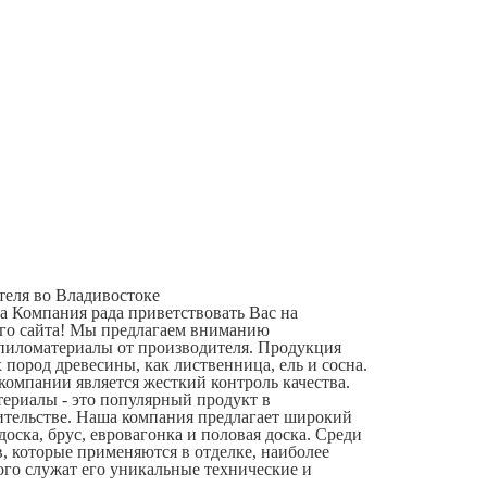
еля во Владивостоке
а Компания рада приветствовать Вас на
ого сайта! Мы предлагаем вниманию
пиломатериалы от производителя. Продукция
 пород древесины, как лиственница, ель и сосна.
омпании является жесткий контроль качества.
ериалы - это популярный продукт в
ительстве. Наша компания предлагает широкий
доска, брус, евровагонка и половая доска. Среди
, которые применяются в отделке, наиболее
ого служат его уникальные технические и
.