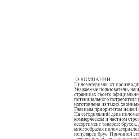
О КОМПАНИИ
Пиломатериалы от производит
Уважаемые пользователи, наш
страницах своего официальн
потенциального потребителя 
изготовлена из таких хвойных
Главным приоритетом нашей к
На сегодняшний день пиломат
коммерческом и частном стро
ассортимент товаров: брусок, 
многообразия пиломатериалов
популярен брус. Причиной эт
декоративные характеристики