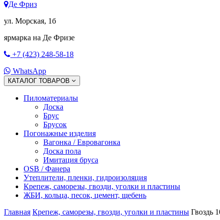
Де Фриз
ул. Морская, 1б
ярмарка на Де Фризе
+7 (423) 248-58-18
WhatsApp
КАТАЛОГ ТОВАРОВ
Пиломатериалы
Доска
Брус
Брусок
Погонажные изделия
Вагонка / Евровагонка
Доска пола
Имитация бруса
OSB / Фанера
Утеплители, пленки, гидроизоляция
Крепеж, саморезы, гвозди, уголки и пластины
ЖБИ, кольца, песок, цемент, щебень
Главная
Крепеж, саморезы, гвозди, уголки и пластины
Гвоздь 