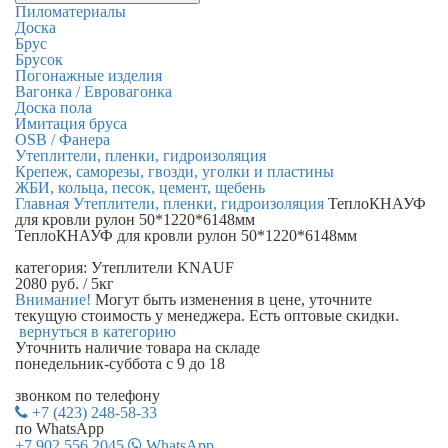
Пиломатериалы
Доска
Брус
Брусок
Погонажные изделия
Вагонка / Евровагонка
Доска пола
Имитация бруса
OSB / Фанера
Утеплители, пленки, гидроизоляция
Крепеж, саморезы, гвозди, уголки и пластины
ЖБИ, кольца, песок, цемент, щебень
Главная
Утеплители, пленки, гидроизоляция
ТеплоКНАУФ
для кровли рулон 50*1220*6148мм
ТеплоКНАУФ для кровли рулон 50*1220*6148мм
категория:
Утеплители KNAUF
2080
руб.
/ 5кг
Внимание!
Могут быть изменения в цене, уточните
текущую стоимость у менеджера. Есть оптовые скидки.
вернуться в категорию
Уточнить наличие
товара на складе
понедельник-суббота с 9 до 18
звонком по телефону
+7 (423) 248-58-33
по WhatsApp
+7 902 556 2045
WhatsApp